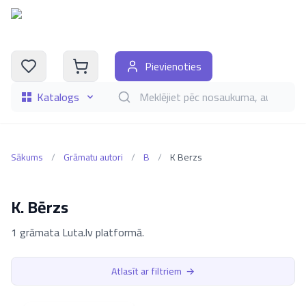
Pievienoties
Katalogs
Meklēt grāmatas pēc nosaukuma, autora, i
Sākums
/
Grāmatu autori
/
B
/
K Berzs
K. Bērzs
1 grāmata Luta.lv platformā.
Atlasīt ar filtriem
→