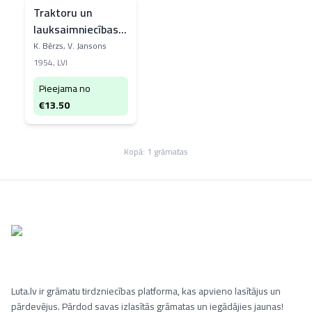
Traktoru un
lauksaimniecības
mašīnu remonta
K. Bērzs, V. Jansons
technoloģija un
1954
,
LVI
organizācija
Pieejama no
€
13.50
Kopā:
1
grāmatas
Luta.lv ir grāmatu tirdzniecības platforma, kas apvieno lasītājus un
pārdevējus. Pārdod savas izlasītās grāmatas un iegādājies jaunas!