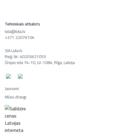
Tehniskais atbalsts
luta@luta.lv
+371 22076104
SIA Luta.lv
Reģ. Nr. 40203621055
Ūnijas iela 74-10, LV-1084, Rīga, Latvija
Jaunumi
Mūsu draugi