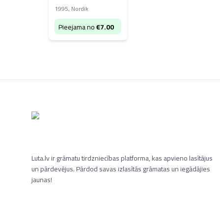
epistulas un
1995
,
Nordik
dziesmas
Pieejama no
€
7.00
Luta.lv ir grāmatu tirdzniecības platforma, kas apvieno lasītājus
un pārdevējus. Pārdod savas izlasītās grāmatas un iegādājies
jaunas!