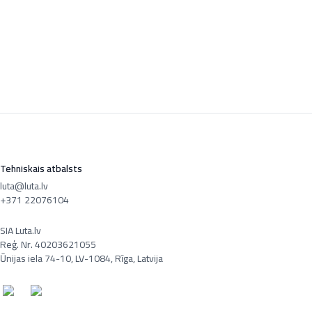
Tehniskais atbalsts
luta@luta.lv
+371 22076104
SIA Luta.lv
Reģ. Nr. 40203621055
Ūnijas iela 74-10, LV-1084, Rīga, Latvija