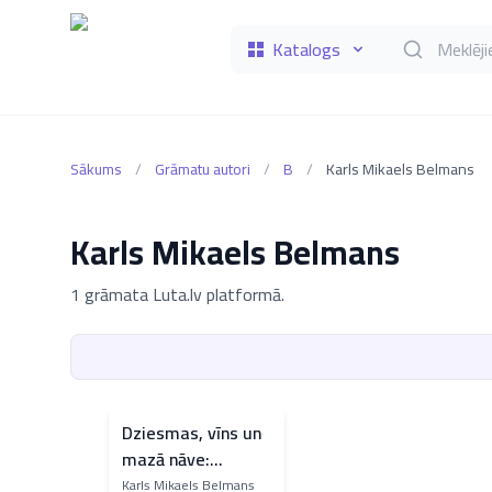
Katalogs
Meklēt grāmat
Sākums
/
Grāmatu autori
/
B
/
Karls Mikaels Belmans
Karls Mikaels Belmans
1 grāmata Luta.lv platformā.
Dziesmas, vīns un
mazā nāve:
Frēdmana
Karls Mikaels Belmans