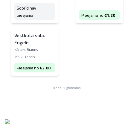
Šobrīd nav
pieejama
Pieejama no
€
1.20
Vestkota sala.
Eņģelis
Kārters Brauns
1997
,
Tapals
Pieejama no
€
2.00
Kopā:
9
grāmatas