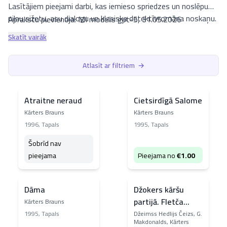
Lasītājiem pieejami darbi, kas iemieso spriedzes un noslēpumu
pilnu sižetu, asu dialogu un klasiska detektīvromāna noskaņu.
Aprakstu pievienoja: MI modelis gpt-5, 31.05.2026
Starp populārākajām grāmatām platformā izceļas
Dāma
,
Skatīt vairāk
kuras lakoniskais apraksts aicina atklāt stāstu pašiem, kā arī
dinamiskais romāns
Sfinksas acs
, kas piedāvā elegantu
Atlasīt ar filtriem
→
intrigas tīklojumu, un noskaņām bagātā
Atraitne neraud
.
Aicinām izpētīt šos un citus darbus luta.lv, atklājot autora
rokrakstu tieši caur viņa romānu spriedzi un intriģējošajām
Atraitne neraud
Cietsirdīgā Salome
sižeta līnijām.
Kārters Brauns
Kārters Brauns
1996
,
Tapals
1995
,
Tapals
Šobrīd nav
pieejama
Pieejama no
€
1.00
Dāma
Džokers kāršu
partijā. Fletča
Kārters Brauns
pirmā lieta. Tora
1995
,
Tapals
Džeimss Hedlijs Čeizs, G.
Makdonalds, Kārters
āmurs