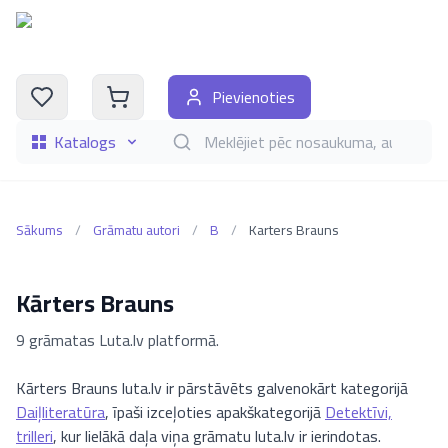
Pievienoties
Katalogs
Meklēt grāmatas pēc nosaukuma, autora, i
Sākums
/
Grāmatu autori
/
B
/
Karters Brauns
Kārters Brauns
9 grāmatas Luta.lv platformā.
Kārters Brauns luta.lv ir pārstāvēts galvenokārt kategorijā
Daiļliteratūra
, īpaši izceļoties apakškategorijā
Detektīvi,
trilleri
, kur lielākā daļa viņa grāmatu luta.lv ir ierindotas.