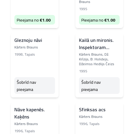
Brauns
1995
Pieejama no
€
1.00
Pieejama no
€
1.00
Gleznoju nāvi
Kailā un mironis.
Inspektoram
Kārters Brauns
Vestam ļoti žēl.
1998
,
Tapals
Kārters Brauns, Dž.
Krīzijs, B. Holidejs,
Nāvei atvaļinājums
Džeimss Hedlijs Čeizs
nav vajadzīgs.
1995
Draņķīgais
Šobrīd nav
Šobrīd nav
ieradums
pieejama
pieejama
nogalināt
Nāve kapenēs.
Sfinksas acs
Kaķēns
Kārters Brauns
Kārters Brauns
1996
,
Tapals
1996
,
Tapals