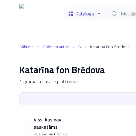
Katalogs
Meklēt grāmat
Sākums
/
Grāmatu autori
/
B
/
Katarina Fon Bredova
Katarīna fon Brēdova
1 grāmata Luta.lv platformā.
Viss, kas nav
saskatāms
Katarīna fon Brēdova