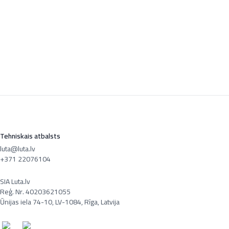
Tehniskais atbalsts
luta@luta.lv
+371 22076104
SIA Luta.lv
Reģ. Nr. 40203621055
Ūnijas iela 74-10, LV-1084, Rīga, Latvija