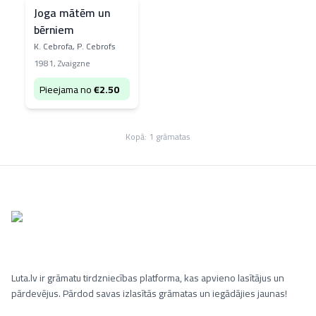
Joga mātēm un
bērniem
K. Cebrofa, P. Cebrofs
1981
,
Zvaigzne
Pieejama no
€
2.50
Kopā:
1
grāmatas
Luta.lv ir grāmatu tirdzniecības platforma, kas apvieno lasītājus un
pārdevējus. Pārdod savas izlasītās grāmatas un iegādājies jaunas!