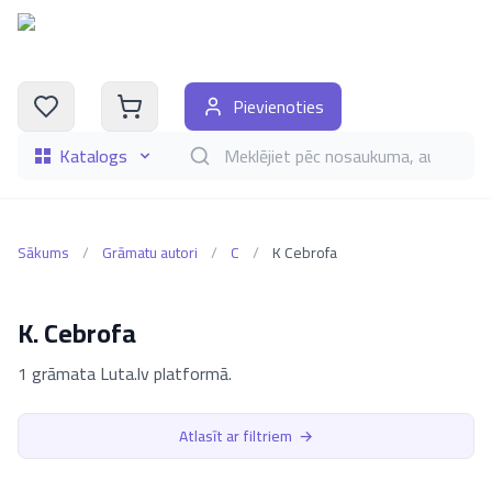
Pievienoties
Katalogs
Meklēt grāmatas pēc nosaukuma, autora, i
Sākums
/
Grāmatu autori
/
C
/
K Cebrofa
K. Cebrofa
1 grāmata Luta.lv platformā.
Atlasīt ar filtriem
→