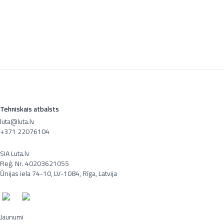
Tehniskais atbalsts
luta@luta.lv
+371 22076104
SIA Luta.lv
Reģ. Nr. 40203621055
Ūnijas iela 74-10, LV-1084, Rīga, Latvija
Jaunumi