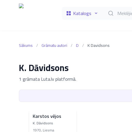
Katalogs
Meklēt grāmat
Sākums
/
Grāmatu autori
/
D
/
K Davidsons
K. Dāvidsons
1 grāmata Luta.lv platformā.
Karstos vējos
K. Dāvidsons
1970
,
Liesma