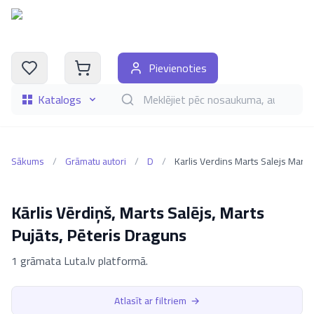
Pievienoties
Katalogs
Meklēt grāmatas pēc nosaukuma, autora, i
Sākums
/
Grāmatu autori
/
D
/
Karlis Verdins Marts Salejs Marts Pujats Peteris D
Kārlis Vērdiņš, Marts Salējs, Marts
Pujāts, Pēteris Draguns
1 grāmata Luta.lv platformā.
Atlasīt ar filtriem
→