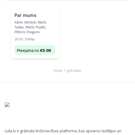
Par mums
Kārlis Vērdiņš, Marts
Salējs, Marts Pujāts,
Pēteris Draguns
2010
,
Orbīta
Pieejama no
€
5.00
Kopā:
1
grāmatas
Luta.lv ir grāmatu tirdzniecības platforma, kas apvieno lasītājus un