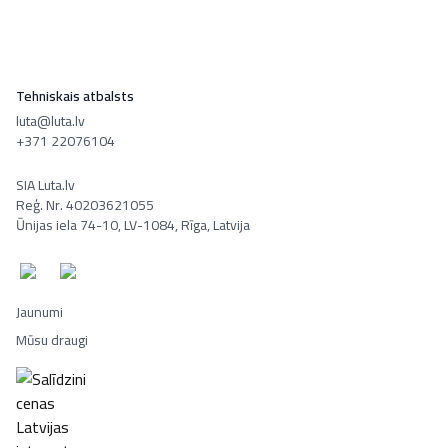
Tehniskais atbalsts
luta@luta.lv
+371 22076104
SIA Luta.lv
Reģ. Nr. 40203621055
Ūnijas iela 74-10, LV-1084, Rīga, Latvija
Jaunumi
Mūsu draugi