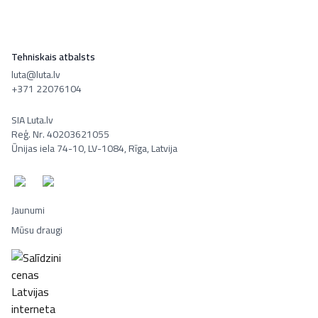
Tehniskais atbalsts
luta@luta.lv
+371 22076104
SIA Luta.lv
Reģ. Nr. 40203621055
Ūnijas iela 74-10, LV-1084, Rīga, Latvija
Jaunumi
Mūsu draugi