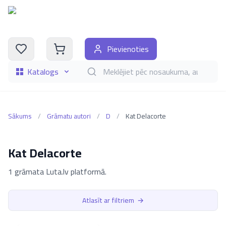
Pievienoties
Katalogs
Meklēt grāmatas pēc nosaukuma, autora, i
Sākums
/
Grāmatu autori
/
D
/
Kat Delacorte
Kat Delacorte
1 grāmata Luta.lv platformā.
Atlasīt ar filtriem
→