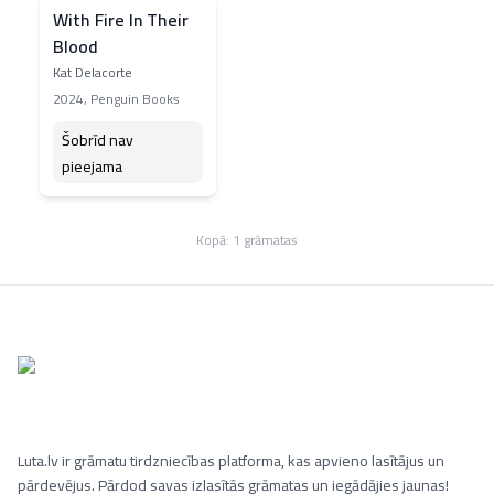
With Fire In Their
Blood
Kat Delacorte
2024
,
Penguin Books
Šobrīd nav
pieejama
Kopā:
1
grāmatas
Luta.lv ir grāmatu tirdzniecības platforma, kas apvieno lasītājus un
pārdevējus. Pārdod savas izlasītās grāmatas un iegādājies jaunas!