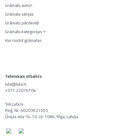
Grāmatu autori
Grāmatu sērijas
Grāmatu pārdevēji
Grāmatu kategorijas
Kur nodot grāmatas
Tehniskais atbalsts
luta@luta.lv
+371 22076104
SIA Luta.lv
Reģ. Nr. 40203621055
Ūnijas iela 74-10, LV-1084, Rīga, Latvija