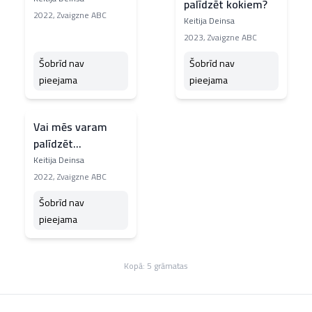
palīdzēt kokiem?
2022
,
Zvaigzne ABC
Keitija Deinsa
2023
,
Zvaigzne ABC
Šobrīd nav
Šobrīd nav
pieejama
pieejama
Vai mēs varam
palīdzēt
polārlāčiem?
Keitija Deinsa
2022
,
Zvaigzne ABC
Šobrīd nav
pieejama
Kopā:
5
grāmatas