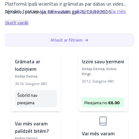
Platformā īpaši iecienītas ir grāmatas par dabas un vides
tēmām, tostarp
Vai mēs varam palīdzēt kokiem?
,
Vai mēs
Aprakstu pievienoja: MI modelis gpt-5, 02.07.2026
varam palīdzēt bitēm?
un
Vai mēs varam palīdzēt
Skatīt vairāk
polārlāčiem?
. Šie darbi piedāvā saistošu ievadu svarīgos
jautājumos un mudina bērnus domāt par līdzdalību dabas
Atlasīt ar filtriem
→
aizsardzībā. Aicinām izpētīt visas autores grāmatas luta.lv un
atrast piemērotāko lasāmvielu jaunajiem zinātkārajiem
lasītājiem.
Grāmata ar
Izzini savu ķermeni
lodziņiem
Keitija Deinsa, Kolins
Kings
Keitija Deinsa
2012
,
Zvaigzne ABC
2016
,
Zvaigzne ABC
Šobrīd nav
pieejama
Pieejama no
€
6.00
Vai mēs varam
palīdzēt bitēm?
Vai mēs varam
Keitija Deinsa