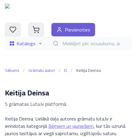
Pievienoties
Katalogs
Meklēt grāmatas pēc nosaukuma, autora, i
Sākums
/
Grāmatu autori
/
D
/
Keitija Deinsa
Keitija Deinsa
5 grāmatas Luta.lv platformā.
Keitija Deinsa. Lielākā daļa autores grāmatu luta.lv ir
ierindotas kategorijā
Bērniem un jauniešiem
, kur tās uzrunā
jaunos lasītājus ar viegli saprotamu, izglītojošu saturu.