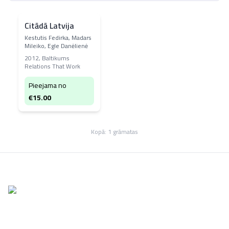
Citādā Latvija
Kestutis Fedirka, Madars
Mileiko, Egle Danėlienė
2012
,
Baltikums
Relations That Work
Pieejama no
€
15.00
Kopā:
1
grāmatas