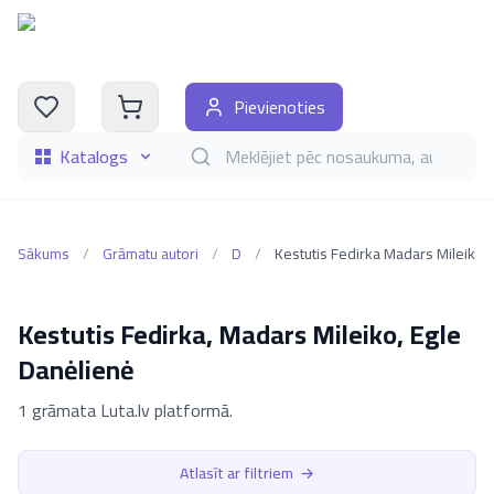
Pievienoties
Katalogs
Meklēt grāmatas pēc nosaukuma, autora, i
Sākums
/
Grāmatu autori
/
D
/
Kestutis Fedirka Madars Mileiko Egle Daneliene
Kestutis Fedirka, Madars Mileiko, Egle
Danėlienė
1 grāmata Luta.lv platformā.
Atlasīt ar filtriem
→