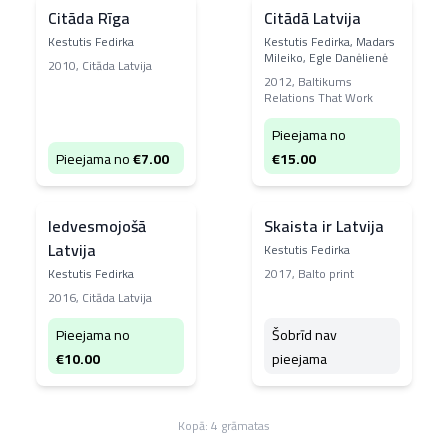
Citāda Rīga
Citādā Latvija
Kestutis Fedirka
Kestutis Fedirka, Madars
Mileiko, Egle Danėlienė
2010
,
Citāda Latvija
2012
,
Baltikums
Relations That Work
Pieejama no
Pieejama no
€
7.00
€
15.00
Iedvesmojošā
Skaista ir Latvija
Latvija
Kestutis Fedirka
Kestutis Fedirka
2017
,
Balto print
2016
,
Citāda Latvija
Pieejama no
Šobrīd nav
€
10.00
pieejama
Kopā:
4
grāmatas