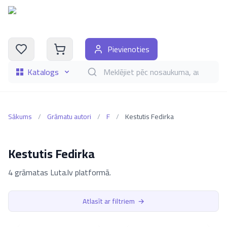
Pievienoties
Katalogs
Meklēt grāmatas pēc nosaukuma, autora, i
Sākums
/
Grāmatu autori
/
F
/
Kestutis Fedirka
Kestutis Fedirka
4 grāmatas Luta.lv platformā.
Atlasīt ar filtriem
→