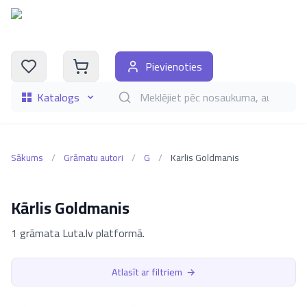
Pievienoties
Katalogs
Meklēt grāmatas pēc nosaukuma, autora, i
Sākums
/
Grāmatu autori
/
G
/
Karlis Goldmanis
Kārlis Goldmanis
1 grāmata Luta.lv platformā.
Atlasīt ar filtriem
→