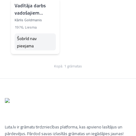
Vadītāja darbs
vadošajiem
lauksaimniecības
Kārlis Goldmanis
darbiniekiem
1976
,
Liesma
Šobrīd nav
pieejama
Kopā:
1
grāmatas
Luta.lv ir grāmatu tirdzniecības platforma, kas apvieno lasītājus un
pārdevējus. Pārdod savas izlasītās grāmatas un iegādājies jaunas!