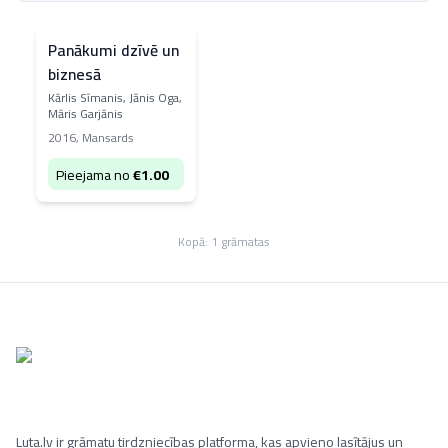
Panākumi dzīvē un
biznesā
Kārlis Sīmanis, Jānis Oga,
Māris Garjānis
2016
,
Mansards
Pieejama no
€
1.00
Kopā:
1
grāmatas
Luta.lv ir grāmatu tirdzniecības platforma, kas apvieno lasītājus un