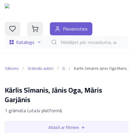
Pievienoties
Katalogs
Meklēt grāmatas pēc nosaukuma, autora, i
Sākums
/
Grāmatu autori
/
G
/
Karlis Simanis Janis Oga Maris Garjanis
Kārlis Sīmanis, Jānis Oga, Māris
Garjānis
1 grāmata Luta.lv platformā.
Atlasīt ar filtriem
→