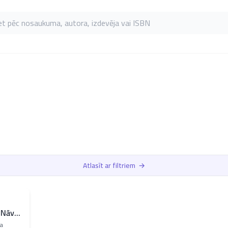
as pēc nosaukuma, autora, izdevēja vai ISBN
Atlasīt ar filtriem
→
 Nāve
tā
a