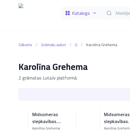
Katalogs
Meklēt grāmat
Sākums
/
Grāmatu autori
/
G
/
Karolina Grehema
Karolīna Grehema
2 grāmatas Luta.lv platformā.
Midsomeras
Midsomeras
slepkavības.
slepkavības.
Liktenīgais
Bedžersdrif
Karolīna Grehema
Karolīna Grehem