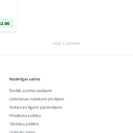
€
2.00
Kopā:
2
grāmatas
Noderīgas saites
Biežāk uzdotie jautājumi
Lietošanas noteikumi pircējiem
Distances līgums pārdevējiem
Privātuma politika
Sīkdatņu politika
Grāmatu autori