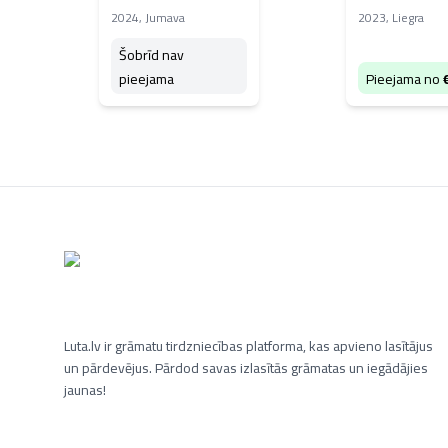
iestudējums
2024
,
Jumava
2023
,
Liegra
Šobrīd nav
pieejama
Pieejama no
Luta.lv ir grāmatu tirdzniecības platforma, kas apvieno lasītājus
un pārdevējus. Pārdod savas izlasītās grāmatas un iegādājies
jaunas!