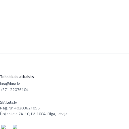
Tehniskais atbalsts
luta@luta.lv
+371 22076104
SIA Luta.lv
Reģ. Nr. 40203621055
Ūnijas iela 74-10, LV-1084, Rīga, Latvija