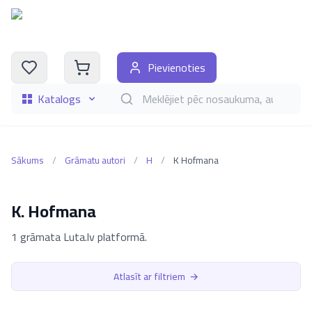
Pievienoties
Katalogs
Meklēt grāmatas pēc nosaukuma, autora, i
Sākums
/
Grāmatu autori
/
H
/
K Hofmana
K. Hofmana
1 grāmata Luta.lv platformā.
Atlasīt ar filtriem
→