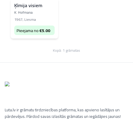
Ķīmija visiem
K. Hofmana
1967
,
Liesma
Pieejama no
€
5.00
Kopā:
1
grāmatas
Luta.lv ir grāmatu tirdzniecības platforma, kas apvieno lasītājus un
pārdevējus. Pārdod savas izlasītās grāmatas un iegādājies jaunas!