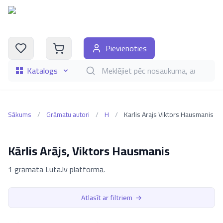
Pievienoties
Katalogs
Meklēt grāmatas pēc nosaukuma, autora, i
Sākums
/
Grāmatu autori
/
H
/
Karlis Arajs Viktors Hausmanis
Kārlis Arājs, Viktors Hausmanis
1 grāmata Luta.lv platformā.
Atlasīt ar filtriem
→