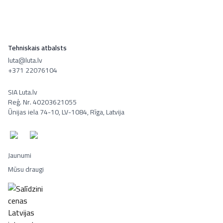
Tehniskais atbalsts
luta@luta.lv
+371 22076104
SIA Luta.lv
Reģ. Nr. 40203621055
Ūnijas iela 74-10, LV-1084, Rīga, Latvija
Jaunumi
Mūsu draugi