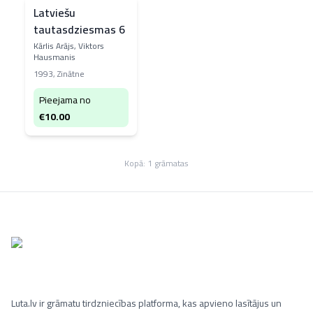
Latviešu
tautasdziesmas 6
Kārlis Arājs, Viktors
Hausmanis
1993
,
Zinātne
Pieejama no
€
10.00
Kopā:
1
grāmatas
Luta.lv ir grāmatu tirdzniecības platforma, kas apvieno lasītājus un