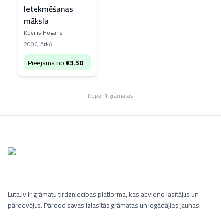
Ietekmēšanas
māksla
Kevins Hogans
2006
,
ArkA
Pieejama no
€
3.50
Kopā:
1
grāmatas
Luta.lv ir grāmatu tirdzniecības platforma, kas apvieno lasītājus un
pārdevējus. Pārdod savas izlasītās grāmatas un iegādājies jaunas!