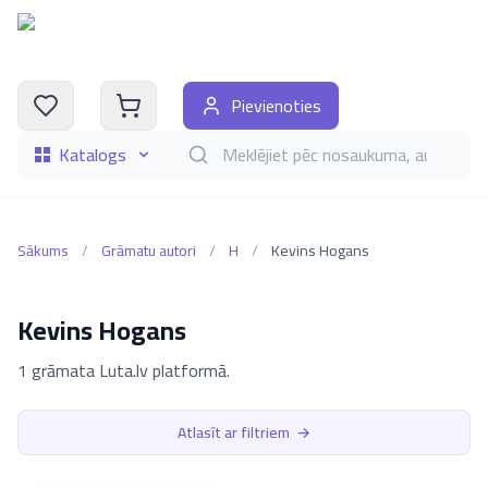
Pievienoties
Katalogs
Meklēt grāmatas pēc nosaukuma, autora, i
Sākums
/
Grāmatu autori
/
H
/
Kevins Hogans
Kevins Hogans
1 grāmata Luta.lv platformā.
Atlasīt ar filtriem
→