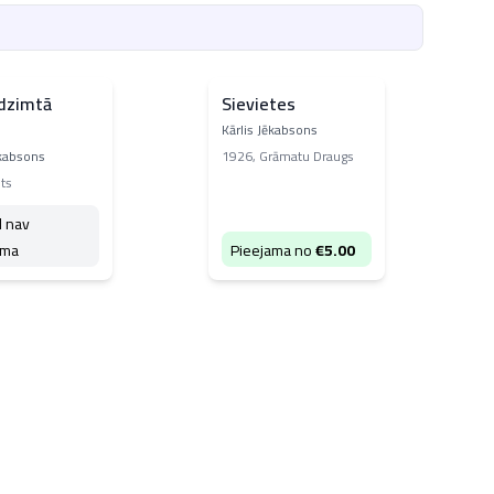
dzimtā
Sievietes
Kārlis Jēkabsons
ēkabsons
1926
,
Grāmatu Draugs
lts
d nav
ama
Pieejama no
€
5.00