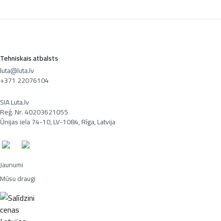
Tehniskais atbalsts
luta@luta.lv
+371 22076104
SIA Luta.lv
Reģ. Nr. 40203621055
Ūnijas iela 74-10, LV-1084, Rīga, Latvija
Jaunumi
Mūsu draugi