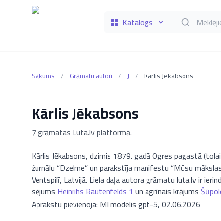
Katalogs
Meklēt grāmat
Sākums
/
Grāmatu autori
/
J
/
Karlis Jekabsons
Kārlis Jēkabsons
7 grāmatas Luta.lv platformā.
Kārlis Jēkabsons, dzimis 1879. gadā Ogres pagastā (tolaik 
žurnālu “Dzelme” un parakstīja manifestu “Mūsu mākslas p
Ventspilī, Latvijā. Liela daļa autora grāmatu luta.lv ir ier
sējums
Heinrihs Rautenfelds 1
un agrīnais krājums
Šūpol
Aprakstu pievienoja: MI modelis gpt-5, 02.06.2026