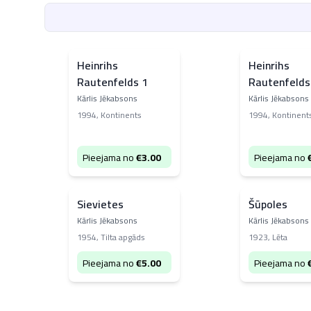
Heinrihs
Heinrihs
Rautenfelds 1
Rautenfelds
Kārlis Jēkabsons
Kārlis Jēkabsons
1994
,
Kontinents
1994
,
Kontinent
Pieejama no
€
3.00
Pieejama no
Sievietes
Šūpoles
Kārlis Jēkabsons
Kārlis Jēkabsons
1954
,
Tilta apgāds
1923
,
Lēta
Pieejama no
€
5.00
Pieejama no