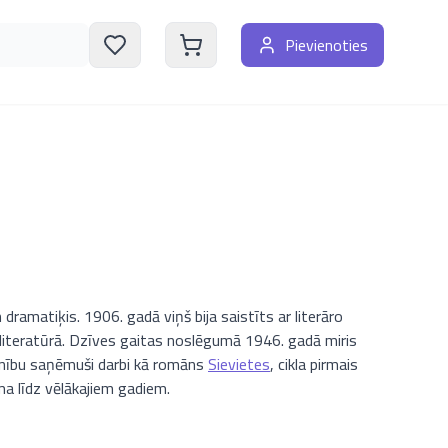
Pievienoties
dramatiķis. 1906. gadā viņš bija saistīts ar literāro
 literatūrā. Dzīves gaitas noslēgumā 1946. gadā miris
anību saņēmuši darbi kā romāns
Sievietes
, cikla pirmais
ma līdz vēlākajiem gadiem.