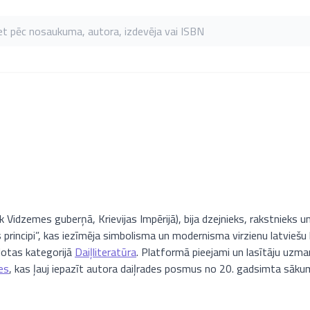
as pēc nosaukuma, autora, izdevēja vai ISBN
Vidzemes guberņā, Krievijas Impērijā), bija dzejnieks, rakstnieks un 
rincipi”, kas iezīmēja simbolisma un modernisma virzienu latviešu
indotas kategorijā
Daiļliteratūra
. Platformā pieejami un lasītāju uzm
es
, kas ļauj iepazīt autora daiļrades posmus no 20. gadsimta sāku