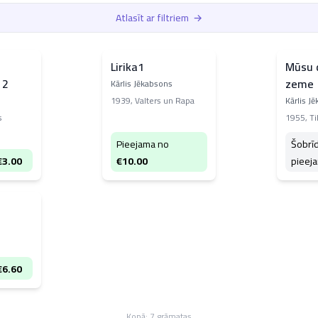
Atlasīt ar filtriem
→
Lirika1
Mūsu 
 2
zeme
Kārlis Jēkabsons
1939
,
Valters un Rapa
Kārlis J
s
1955
,
Ti
Pieejama no
Šobrī
€
3.00
€
10.00
pieej
€
6.60
Kopā:
7
grāmatas