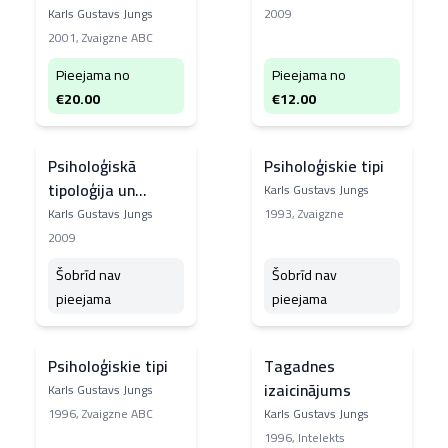
Karls Gustavs Jungs
2009
2001
,
Zvaigzne ABC
Pieejama no
Pieejama no
€
20.00
€
12.00
Psiholoģiskā
Psiholoģiskie tipi
tipoloģija un
Karls Gustavs Jungs
māksla
Karls Gustavs Jungs
1993
,
Zvaigzne
2009
Šobrīd nav
Šobrīd nav
pieejama
pieejama
Psiholoģiskie tipi
Tagadnes
izaicinājums
Karls Gustavs Jungs
1996
,
Zvaigzne ABC
Karls Gustavs Jungs
1996
,
Intelekts