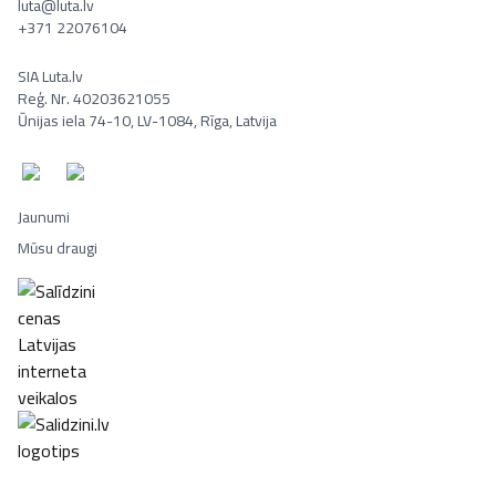
luta@luta.lv
+371 22076104
SIA Luta.lv
Reģ. Nr. 40203621055
Ūnijas iela 74-10, LV-1084, Rīga, Latvija
Jaunumi
Mūsu draugi
Portatīvie datori, Smaržas, Mēbeles, Ledusskapji, Lego, Velosipēd