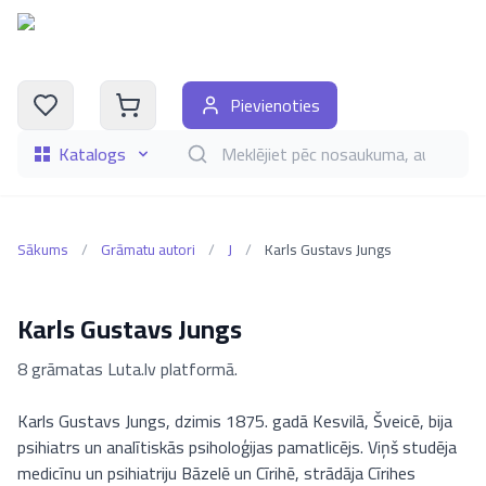
Pievienoties
Katalogs
Meklēt grāmatas pēc nosaukuma, autora, i
Sākums
/
Grāmatu autori
/
J
/
Karls Gustavs Jungs
Karls Gustavs Jungs
8 grāmatas Luta.lv platformā.
Karls Gustavs Jungs, dzimis 1875. gadā Kesvilā, Šveicē, bija
psihiatrs un analītiskās psiholoģijas pamatlicējs. Viņš studēja
medicīnu un psihiatriju Bāzelē un Cīrihē, strādāja Cīrihes