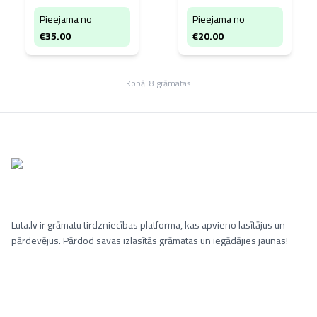
Pieejama no
Pieejama no
€
35.00
€
20.00
Kopā:
8
grāmatas
Luta.lv ir grāmatu tirdzniecības platforma, kas apvieno lasītājus un
pārdevējus. Pārdod savas izlasītās grāmatas un iegādājies jaunas!