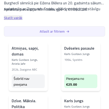
Burgheclī slimnīcā pie Eižena Blēlera un 20. gadsimta sākumā
sadarbojās ar Zigmundu Freidu, vēlāk izveidojot patstāvīgu
Aprakstu pievienoja: MI modelis gpt-5, 07.06.2026
teorētisku virzienu ar jēdzieniem “arhetips”, “kolektīvā
Skatīt vairāk
bezapziņa” un “individuācija”. Junga darbi un par viņu veltītā
literatūra latviešu valodā ir publicēta dažādos izdevumos,
Atlasīt ar filtriem
→
tostarp apgādā “Zvaigzne ABC”. Liela daļa autora grāmatu
luta.lv ir ierindotas kategorijā
Zinātne
, apakškategorijā
Psiholoģija
. Platformā īpaši izceļas latviski pieejamie darbi un
Atmiņas, sapņi,
Dvēseles pasaule
izdevumi, tostarp
Psiholoģiskie tipi
, kā arī tematiski saistītie
domas
Karls Gustavs Jungs
nosaukumi, piemēram,
Dzīve. Māksla. Politika
un
Karls Jungs
,
Karls Gustavs Jungs,
1994
,
Spektrs
kas palīdz iepazīt viņa ideju ietekmi un recepciju.
Aniela Jafe
2024
,
Zvaigzne ABC
Šobrīd nav
Pieejama no
pieejama
€
25.00
Dzīve. Māksla.
Karls Jungs
Politika
Karls Gustavs Jungs