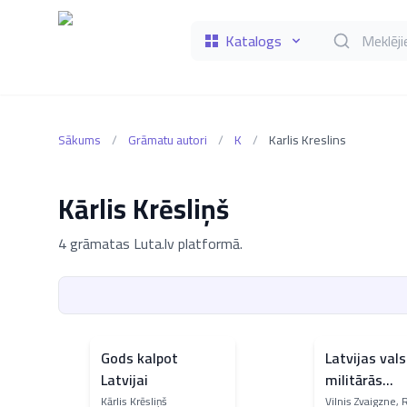
Katalogs
Meklēt grāmat
Sākums
/
Grāmatu autori
/
K
/
Karlis Kreslins
Kārlis Krēsliņš
4 grāmatas Luta.lv platformā.
Gods kalpot
Latvijas vals
Latvijai
militārās
kartogrāfija
Kārlis Krēsliņš
Vilnis Zvaigzne, 