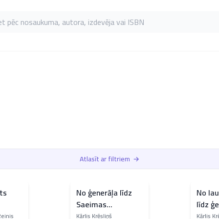
as pēc nosaukuma, autora, izdevēja vai ISBN
Atlasīt ar filtriem
→
ts
No ģenerāļa līdz
No lau
Saeimas
līdz ģ
s 100
deputātam
Reinis
Kārlis Krēsliņš
Kārlis Kr