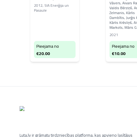
Vāvers, Aivars Ra
gadi
2012
,
SIA Enerģija un
Valdis Bērziņš, A
Pasaule
Zelmanis, Kārlis
Dambītis, Jurģis 
Kārlis Krēsliņš, A
Markots, Māris G
2021
Pieejama no
Pieejama no
€
20.00
€
10.00
Luta.lv ir grāmatu tirdzniecības platforma, kas apvieno lasītājus