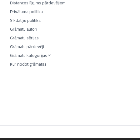
Distances līgums pārdevējiem
Privātuma politika
Sīkdatņu politika
Grāmatu autori
Grāmatu sērijas
Grāmatu pārdevēji
Grāmatu kategorijas
Kur nodot grāmatas
©
2026
Luta.lv. Visas tiesības aizsargātas.