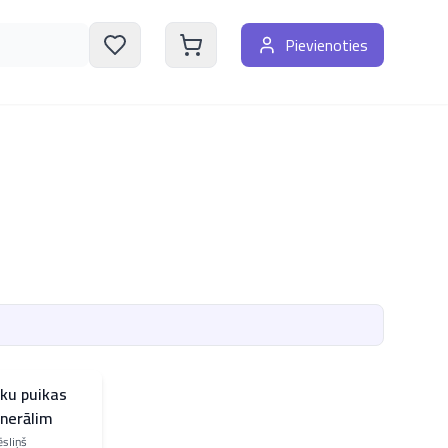
Pievienoties
ku puikas
enerālim
ēsliņš