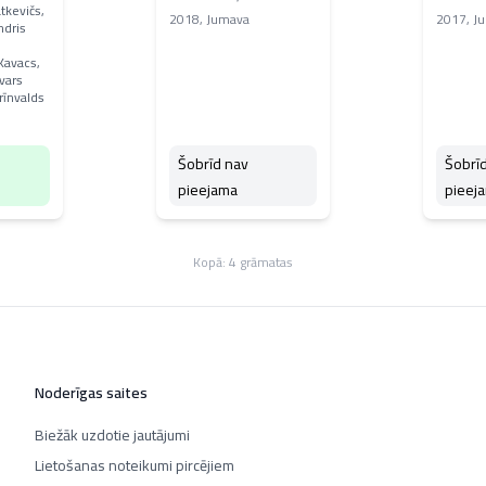
tkevičs,
2018
,
Jumava
2017
,
J
ndris
Kavacs,
ivars
rīnvalds
Šobrīd nav
Šobrī
pieejama
pieej
Kopā:
4
grāmatas
Noderīgas saites
Biežāk uzdotie jautājumi
Lietošanas noteikumi pircējiem