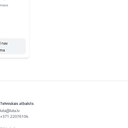
umava
d nav
ama
Tehniskais atbalsts
luta@luta.lv
+371 22076104