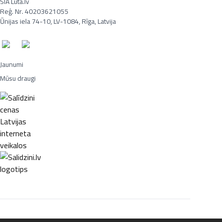
SIA Luta.lv
Reģ. Nr. 40203621055
Ūnijas iela 74-10, LV-1084, Rīga, Latvija
Jaunumi
Mūsu draugi
Portatīvie datori, Smaržas, Mēbeles, Ledusskapji, Lego, Velosipēdi,