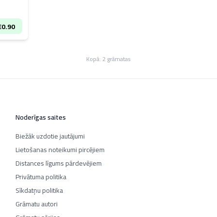
€
0.90
Kopā:
2
grāmatas
Noderīgas saites
Biežāk uzdotie jautājumi
Lietošanas noteikumi pircējiem
Distances līgums pārdevējiem
Privātuma politika
Sīkdatņu politika
Grāmatu autori