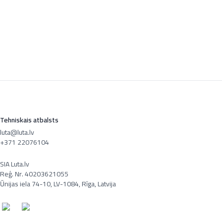
Tehniskais atbalsts
luta@luta.lv
+371 22076104
SIA Luta.lv
Reģ. Nr. 40203621055
Ūnijas iela 74-10, LV-1084, Rīga, Latvija