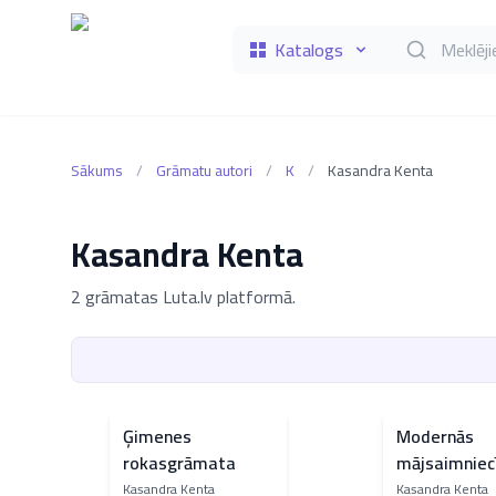
Katalogs
Meklēt grāmat
Sākums
/
Grāmatu autori
/
K
/
Kasandra Kenta
Kasandra Kenta
2 grāmatas Luta.lv platformā.
Ģimenes
Modernās
rokasgrāmata
mājsaimniec
rokasgrāma
Kasandra Kenta
Kasandra Kenta