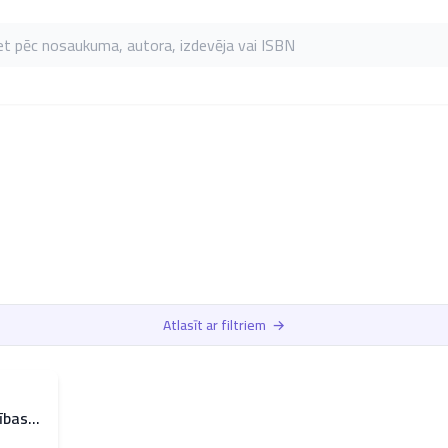
as pēc nosaukuma, autora, izdevēja vai ISBN
Atlasīt ar filtriem
→
ības
ta