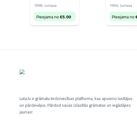
1998
,
Jumava
1996
,
Jumava
Pieejama no
€
5.00
Pieejama no
Luta.lv ir grāmatu tirdzniecības platforma, kas apvieno lasītājus
un pārdevējus. Pārdod savas izlasītās grāmatas un iegādājies
jaunas!