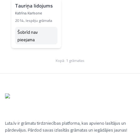
Tauriņa lidojums
Katrīna Karlsone
2014
,
Iespēju grāmata
Šobrīd nav
pieejama
Kopā:
1
grāmatas
Luta.lv ir grāmatu tirdzniecības platforma, kas apvieno lasītājus un
pārdevējus. Pārdod savas izlasītās grāmatas un iegādājies jaunas!