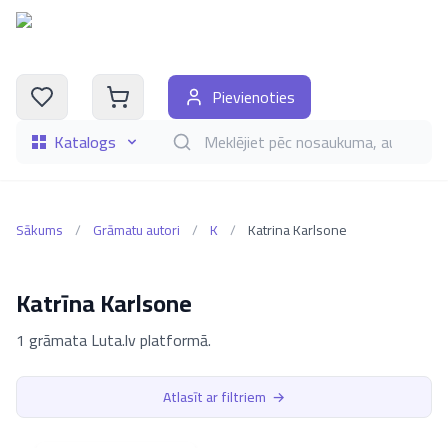
Pievienoties
Katalogs
Meklēt grāmatas pēc nosaukuma, autora, i
Sākums
/
Grāmatu autori
/
K
/
Katrina Karlsone
Katrīna Karlsone
1 grāmata Luta.lv platformā.
Atlasīt ar filtriem
→