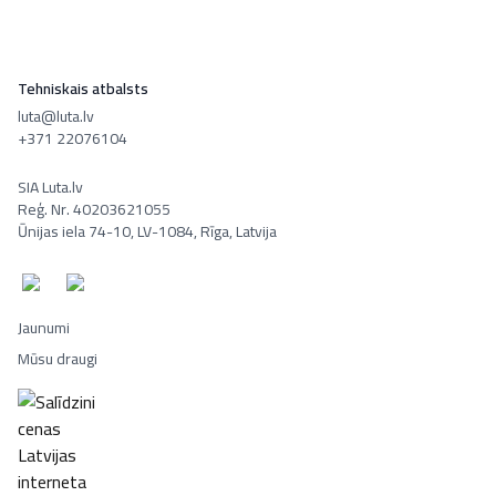
Tehniskais atbalsts
luta@luta.lv
+371 22076104
SIA Luta.lv
Reģ. Nr. 40203621055
Ūnijas iela 74-10, LV-1084, Rīga, Latvija
Jaunumi
Mūsu draugi