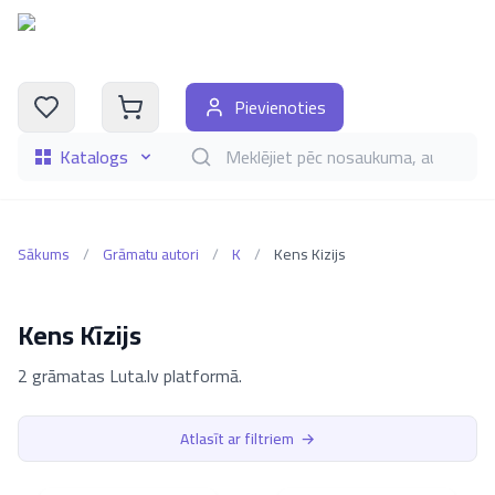
Pievienoties
Katalogs
Meklēt grāmatas pēc nosaukuma, autora, i
Sākums
/
Grāmatu autori
/
K
/
Kens Kizijs
Kens Kīzijs
2 grāmatas Luta.lv platformā.
Atlasīt ar filtriem
→