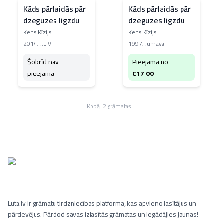
Kāds pārlaidās pār
Kāds pārlaidās pār
dzeguzes ligzdu
dzeguzes ligzdu
Kens Kīzijs
Kens Kīzijs
2014
,
J.L.V.
1997
,
Jumava
Šobrīd nav
Pieejama no
pieejama
€
17.00
Kopā:
2
grāmatas
Luta.lv ir grāmatu tirdzniecības platforma, kas apvieno lasītājus un
pārdevējus. Pārdod savas izlasītās grāmatas un iegādājies jaunas!