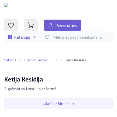
Pievienoties
Katalogs
Meklēt grāmatas pēc nosaukuma, autora, i
Sākums
/
Grāmatu autori
/
K
/
Ketija Kesidija
Ketija Kesidija
2 grāmatas Luta.lv platformā.
Atlasīt ar filtriem
→