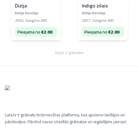
Dizija
Indigo zilais
Ketija Kesidija
Ketija Kesidija
2004
,
Zvaigzne ABC
2007
,
Zvaigzne ABC
Pieejama no
€
2.00
Pieejama no
€
2.00
Kopā:
2
grāmatas
Luta.lv ir grāmatu tirdzniecības platforma, kas apvieno lasītājus un
pārdevējus. Pārdod savas izlasītās grāmatas un iegādājies jaunas!