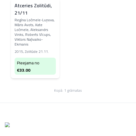
Atceries Zolitūdi,
21/11
Regīna Ločmele-Luņova,
Māris Avots, Kate
Ločmele, Aleksandrs
Vinks, Roberts Vīcups,
Viktors Naļivaiko-
Ekmanis
2015
,
Zolitūde 21.11.
Pieejama no
€
33.00
Kopā:
1
grāmatas