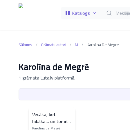
Katalogs
Meklēt grāmat
Sākums
/
Grāmatu autori
/
M
/
Karolina De Megre
Karolīna de Megrē
1 grāmata Luta.lv platformā.
Vecāka, bet
labāka... un tomēr
vecāka
Karolīna de Megrē