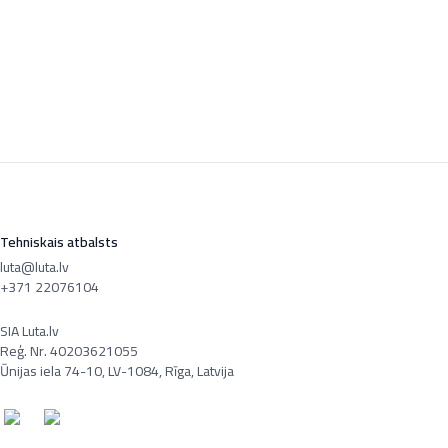
Tehniskais atbalsts
luta@luta.lv
+371 22076104
SIA Luta.lv
Reģ. Nr. 40203621055
Ūnijas iela 74-10, LV-1084, Rīga, Latvija