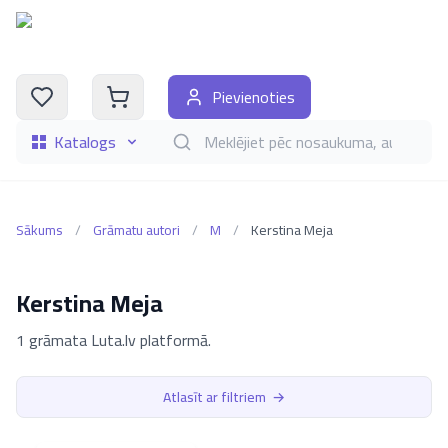
Pievienoties
Katalogs
Meklēt grāmatas pēc nosaukuma, autora, i
Sākums
/
Grāmatu autori
/
M
/
Kerstina Meja
Kerstina Meja
1 grāmata Luta.lv platformā.
Atlasīt ar filtriem
→