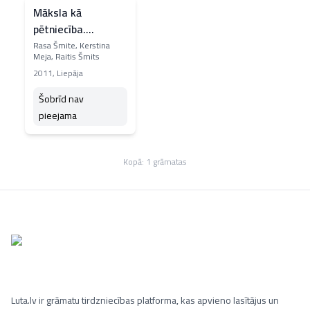
Māksla kā
pētniecība.
Akustiskā telpa Nr.
Rasa Šmite, Kerstina
Meja, Raitis Šmits
9
2011
,
Liepāja
Šobrīd nav
pieejama
Kopā:
1
grāmatas
Luta.lv ir grāmatu tirdzniecības platforma, kas apvieno lasītājus un