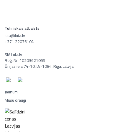
Tehniskais atbalsts
luta@luta.lv
+371 22076104
SIA Luta.lv
Reģ. Nr. 40203621055
Ūnijas iela 74-10, LV-1084, Rīga, Latvija
Jaunumi
Mūsu draugi