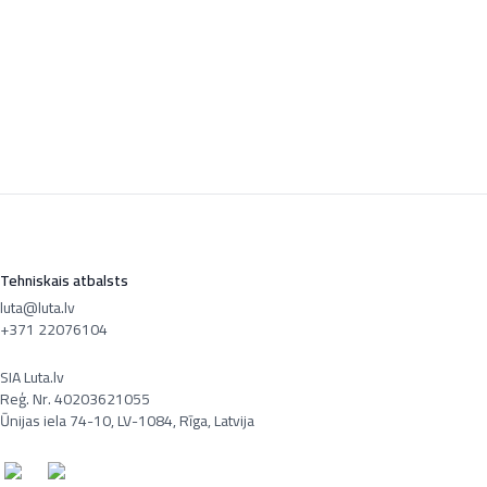
Tehniskais atbalsts
luta@luta.lv
+371 22076104
SIA Luta.lv
Reģ. Nr. 40203621055
Ūnijas iela 74-10, LV-1084, Rīga, Latvija