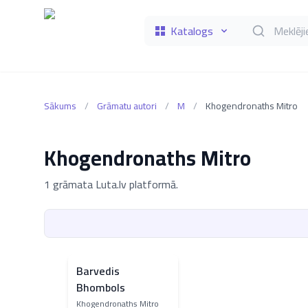
Katalogs
Meklēt grāmat
Sākums
/
Grāmatu autori
/
M
/
Khogendronaths Mitro
Khogendronaths Mitro
1 grāmata Luta.lv platformā.
Barvedis
Bhombols
Khogendronaths Mitro