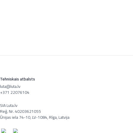
Tehniskais atbalsts
luta@luta.lv
+371 22076104
SIA Luta.lv
Reģ. Nr. 40203621055
Ūnijas iela 74-10, LV-1084, Rīga, Latvija