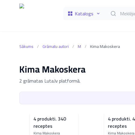
Katalogs
Meklēt grāmat
Sākums
/
Grāmatu autori
/
M
/
Kima Makoskera
Kima Makoskera
2 grāmatas Luta.lv platformā.
4 produkti. 340
4 produkti. 
receptes
receptes
Kima Makoskera
Kima Makoskera