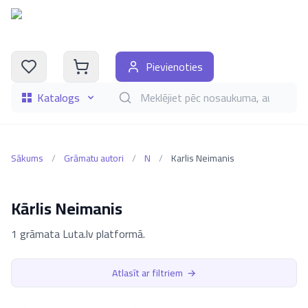
Pievienoties
Katalogs
Meklēt grāmatas pēc nosaukuma, autora, i
Sākums
/
Grāmatu autori
/
N
/
Karlis Neimanis
Kārlis Neimanis
1 grāmata Luta.lv platformā.
Atlasīt ar filtriem
→