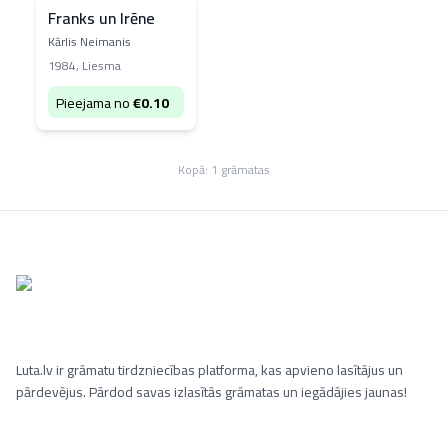
Franks un Irēne
Kārlis Neimanis
1984
,
Liesma
Pieejama no
€
0.10
Kopā:
1
grāmatas
Luta.lv ir grāmatu tirdzniecības platforma, kas apvieno lasītājus un
pārdevējus. Pārdod savas izlasītās grāmatas un iegādājies jaunas!