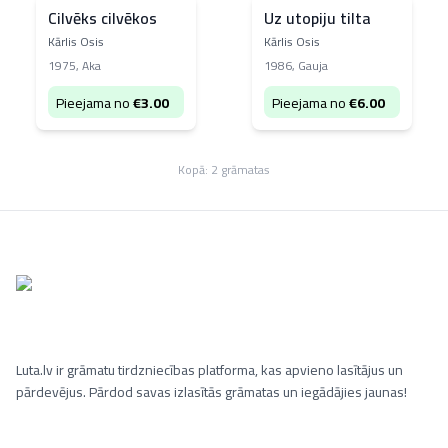
Cilvēks cilvēkos
Uz utopiju tilta
Kārlis Osis
Kārlis Osis
1975
,
Aka
1986
,
Gauja
Pieejama no
€
3.00
Pieejama no
€
6.00
Kopā:
2
grāmatas
Luta.lv ir grāmatu tirdzniecības platforma, kas apvieno lasītājus un
pārdevējus. Pārdod savas izlasītās grāmatas un iegādājies jaunas!