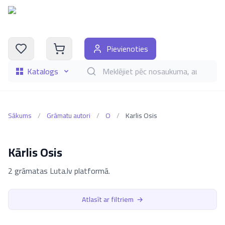
Pievienoties
Katalogs
Meklēt grāmatas pēc nosaukuma, autora, i
Sākums
/
Grāmatu autori
/
O
/
Karlis Osis
Kārlis Osis
2 grāmatas Luta.lv platformā.
Atlasīt ar filtriem
→