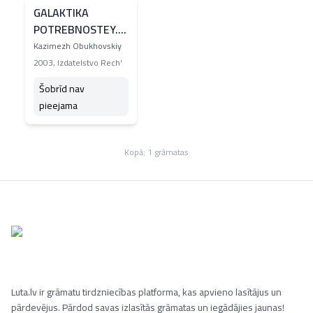
GALAKTIKA
POTREBNOSTEY.
PSIKHOLOGIYA
Kazimezh Obukhovskiy
VLECHENIY
2003
,
Izdatelstvo Rech'
CHELOVEKA.
Šobrīd nav
pieejama
Kopā:
1
grāmatas
Luta.lv ir grāmatu tirdzniecības platforma, kas apvieno lasītājus un
pārdevējus. Pārdod savas izlasītās grāmatas un iegādājies jaunas!