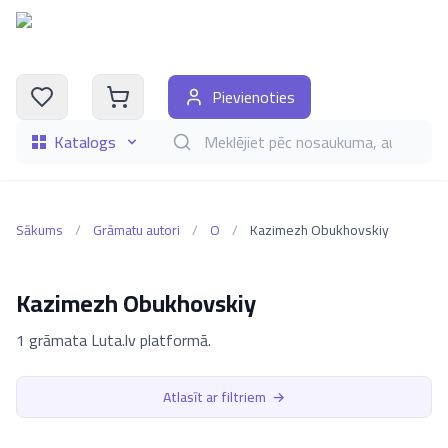
Pievienoties
Katalogs
Meklēt grāmatas pēc nosaukuma, autora, i
Sākums
/
Grāmatu autori
/
O
/
Kazimezh Obukhovskiy
Kazimezh Obukhovskiy
1 grāmata Luta.lv platformā.
Atlasīt ar filtriem
→