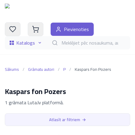
Pievienoties
Katalogs
Meklēt grāmatas pēc nosaukuma, autora, i
Sākums
/
Grāmatu autori
/
P
/
Kaspars Fon Pozers
Kaspars fon Pozers
1 grāmata Luta.lv platformā.
Atlasīt ar filtriem
→