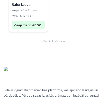
Salonlauva
Kaspars fon Pozers
1997
,
Alberts XII
Pieejama no
€
0.50
Kopā:
1
grāmatas
Luta.lv ir grāmatu tirdzniecības platforma, kas apvieno lasītājus un
pārdevējus. Pārdod savas izlasītās grāmatas un iegādājies jaunas!