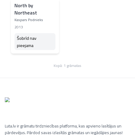
North by
Northeast
Kaspars Podnieks
2013
Šobrīd nav
pieejama
Kopā:
1
grāmatas
Luta.lv ir grāmatu tirdzniecības platforma, kas apvieno lasītājus un
pārdevējus. Pārdod savas izlasītās grāmatas un iegādājies jaunas!