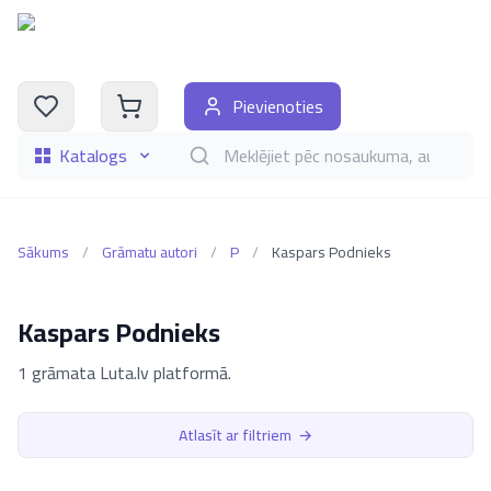
Pievienoties
Katalogs
Meklēt grāmatas pēc nosaukuma, autora, i
Sākums
/
Grāmatu autori
/
P
/
Kaspars Podnieks
Kaspars Podnieks
1 grāmata Luta.lv platformā.
Atlasīt ar filtriem
→