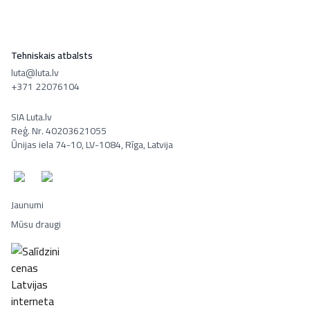
Tehniskais atbalsts
luta@luta.lv
+371 22076104
SIA Luta.lv
Reģ. Nr. 40203621055
Ūnijas iela 74-10, LV-1084, Rīga, Latvija
Jaunumi
Mūsu draugi