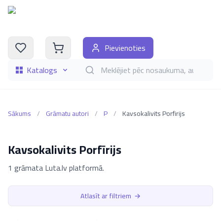
Pievienoties
Katalogs
Meklēt grāmatas pēc nosaukuma, autora, i
Sākums
/
Grāmatu autori
/
P
/
Kavsokalivits Porfirijs
Kavsokalivits Porfīrijs
1 grāmata Luta.lv platformā.
Atlasīt ar filtriem
→