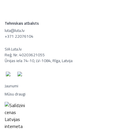
Tehniskais atbalsts
luta@luta.lv
+371 22076104
SIA Luta.lv
Reģ. Nr. 40203621055
Ūnijas iela 74-10, LV-1084, Rīga, Latvija
Jaunumi
Mūsu draugi