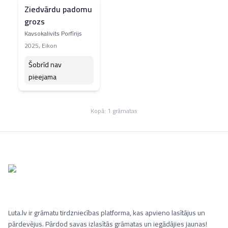
Ziedvārdu padomu
grozs
Kavsokalivits Porfīrijs
2025
,
Eikon
Šobrīd nav
pieejama
Kopā:
1
grāmatas
Luta.lv ir grāmatu tirdzniecības platforma, kas apvieno lasītājus un
pārdevējus. Pārdod savas izlasītās grāmatas un iegādājies jaunas!