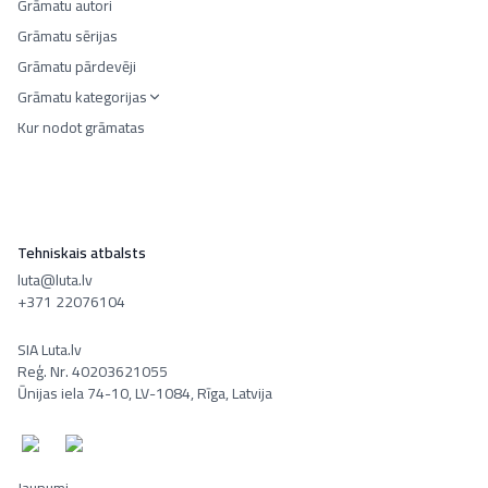
Grāmatu autori
Grāmatu sērijas
Grāmatu pārdevēji
Grāmatu kategorijas
Kur nodot grāmatas
Tehniskais atbalsts
luta@luta.lv
+371 22076104
SIA Luta.lv
Reģ. Nr. 40203621055
Ūnijas iela 74-10, LV-1084, Rīga, Latvija