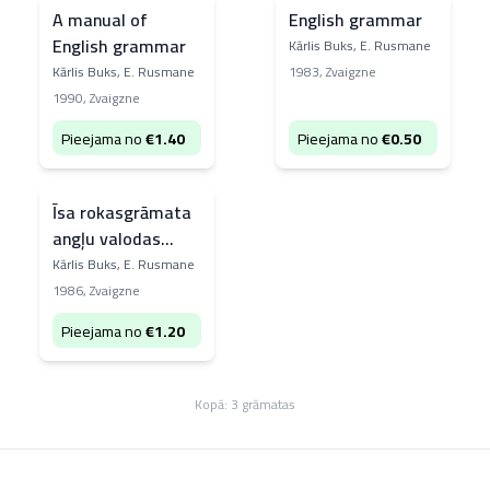
A manual of
English grammar
English grammar
Kārlis Buks, E. Rusmane
Kārlis Buks, E. Rusmane
1983
,
Zvaigzne
1990
,
Zvaigzne
Pieejama no
€
1.40
Pieejama no
€
0.50
Īsa rokasgrāmata
angļu valodas
gramatikā
Kārlis Buks, E. Rusmane
1986
,
Zvaigzne
Pieejama no
€
1.20
Kopā:
3
grāmatas