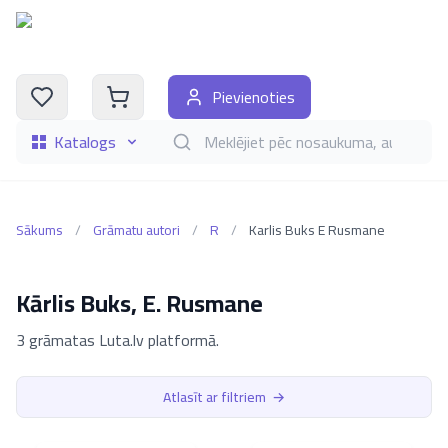
Pievienoties
Katalogs
Meklēt grāmatas pēc nosaukuma, autora, i
Sākums
/
Grāmatu autori
/
R
/
Karlis Buks E Rusmane
Kārlis Buks, E. Rusmane
3 grāmatas Luta.lv platformā.
Atlasīt ar filtriem
→