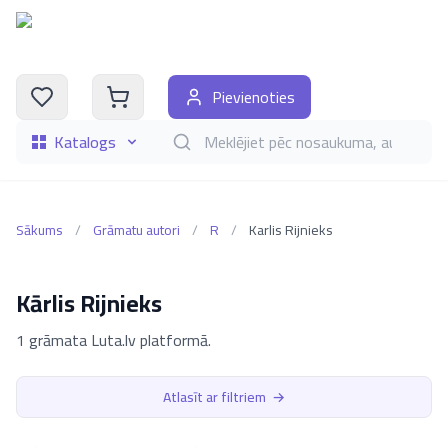
Pievienoties
Katalogs
Meklēt grāmatas pēc nosaukuma, autora, i
Sākums
/
Grāmatu autori
/
R
/
Karlis Rijnieks
Kārlis Rijnieks
1 grāmata Luta.lv platformā.
Atlasīt ar filtriem
→