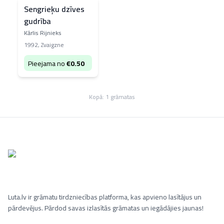
Sengrieķu dzīves
gudrība
Kārlis Rijnieks
1992
,
Zvaigzne
Pieejama no
€
0.50
Kopā:
1
grāmatas
Luta.lv ir grāmatu tirdzniecības platforma, kas apvieno lasītājus un
pārdevējus. Pārdod savas izlasītās grāmatas un iegādājies jaunas!