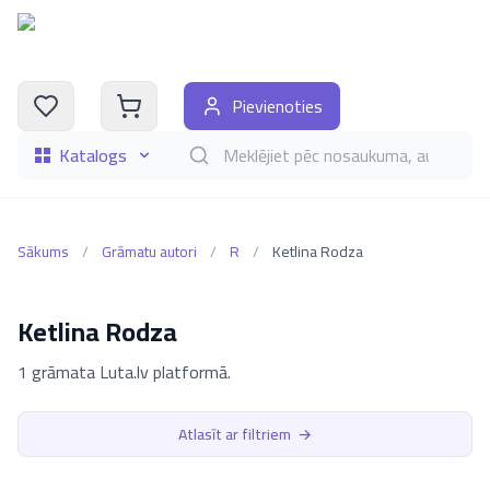
Pievienoties
Katalogs
Meklēt grāmatas pēc nosaukuma, autora, i
Sākums
/
Grāmatu autori
/
R
/
Ketlina Rodza
Ketlina Rodza
1 grāmata Luta.lv platformā.
Atlasīt ar filtriem
→