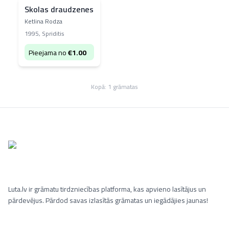
Skolas draudzenes
Ketlina Rodza
1995
,
Spriditis
Pieejama no
€
1.00
Kopā:
1
grāmatas
Luta.lv ir grāmatu tirdzniecības platforma, kas apvieno lasītājus un
pārdevējus. Pārdod savas izlasītās grāmatas un iegādājies jaunas!