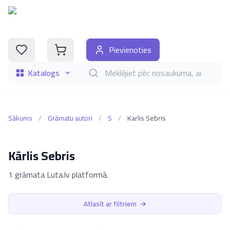
Pievienoties
Katalogs
Meklēt grāmatas pēc nosaukuma, autora, i
Sākums
/
Grāmatu autori
/
S
/
Karlis Sebris
Kārlis Sebris
1 grāmata Luta.lv platformā.
Atlasīt ar filtriem
→