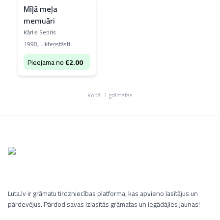
Mīļā meļa
memuāri
Kārlis Sebris
1998
,
Likteņstāsti
Pieejama no
€
2.00
Kopā:
1
grāmatas
Luta.lv ir grāmatu tirdzniecības platforma, kas apvieno lasītājus un
pārdevējus. Pārdod savas izlasītās grāmatas un iegādājies jaunas!