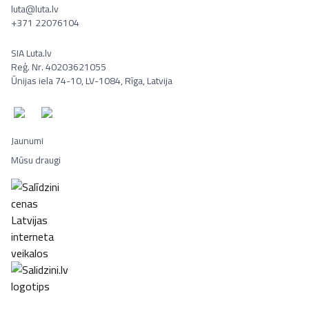
luta@luta.lv
+371 22076104
SIA Luta.lv
Reģ. Nr. 40203621055
Ūnijas iela 74-10, LV-1084, Rīga, Latvija
Jaunumi
Mūsu draugi
Portatīvie datori, Smaržas, Mēbeles, Ledusskapji, Lego, Velosipēd