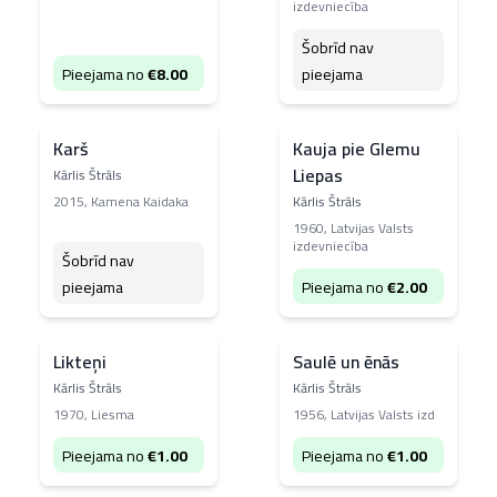
izdevniecība
Šobrīd nav
Pieejama no
€
8.00
pieejama
Karš
Kauja pie Glemu
Liepas
Kārlis Štrāls
2015
,
Kamena Kaidaka
Kārlis Štrāls
1960
,
Latvijas Valsts
izdevniecība
Šobrīd nav
pieejama
Pieejama no
€
2.00
Likteņi
Saulē un ēnās
Kārlis Štrāls
Kārlis Štrāls
1970
,
Liesma
1956
,
Latvijas Valsts izd
Pieejama no
€
1.00
Pieejama no
€
1.00