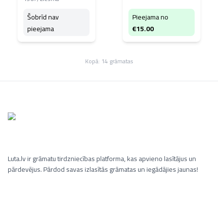
Šobrīd nav
Pieejama no
pieejama
€
15.00
Kopā:
14
grāmatas
Luta.lv ir grāmatu tirdzniecības platforma, kas apvieno lasītājus un
pārdevējus. Pārdod savas izlasītās grāmatas un iegādājies jaunas!