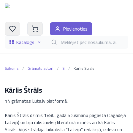
Pievienoties
Katalogs
Meklēt grāmatas pēc nosaukuma, autora, i
Sākums
/
Grāmatu autori
/
S
/
Karlis Strals
Kārlis Štrāls
14 grāmatas Luta.lv platformā.
Kārlis Štrāls dzimis 1880. gadā Stukmaņu pagastā (tagadējā
Latvijā) un bija rakstnieks; literatūrā minēts arī kā Kārlis
Strāls. Viņš strādāja laikraksta “Latvija” redakcijā, izdeva un