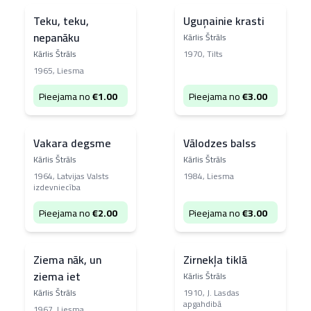
Teku, teku,
Uguņainie krasti
nepanāku
Kārlis Štrāls
Kārlis Štrāls
1970
,
Tilts
1965
,
Liesma
Pieejama no
€
1.00
Pieejama no
€
3.00
Vakara degsme
Vālodzes balss
Kārlis Štrāls
Kārlis Štrāls
1964
,
Latvijas Valsts
1984
,
Liesma
izdevniecība
Pieejama no
€
2.00
Pieejama no
€
3.00
Ziema nāk, un
Zirnekļa tiklā
ziema iet
Kārlis Štrāls
Kārlis Štrāls
1910
,
J. Lasdas
apgahdibā
1967
,
Liesma