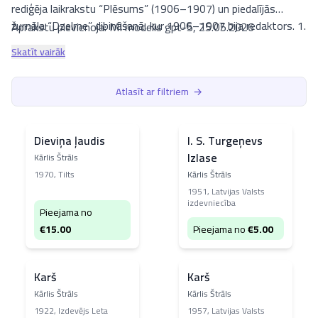
rediģēja laikrakstu “Plēsums” (1906–1907) un piedalījās
žurnāla “Dzelme” dibināšanā, kur 1906–1907 bija redaktors. 1.
Aprakstu pievienoja: MI modelis gpt-5, 25.05.2026
pasaules kara laikā dienēja kā virsnieks, pēc smaga
Skatīt vairāk
ievainojuma ārstējās Maskavā un līdz 1920. gadam dzīvoja
Kubaņā, pēc tam atgriezās Rīgā. Liela daļa autora grāmatu
Atlasīt ar filtriem
→
luta.lv ir ierindotas kategorijā
Daiļliteratūra
. Platformā īpaši
izcelti darbi ir romāns
Likteņi
, prozas krājums
Uguņainie krasti
un vēsturiskā proza
Kauja pie Glemu Liepas
, kas šobrīd ir
Dieviņa ļaudis
I. S. Turgeņevs
pieejami lasītājiem.
Izlase
Kārlis Štrāls
1970
,
Tilts
Kārlis Štrāls
1951
,
Latvijas Valsts
izdevniecība
Pieejama no
€
15.00
Pieejama no
€
5.00
Karš
Karš
Kārlis Štrāls
Kārlis Štrāls
1922
,
Izdevējs Leta
1957
,
Latvijas Valsts