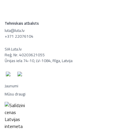
Tehniskais atbalsts
luta@luta.lv
+371 22076104
SIA Luta.lv
Reģ. Nr. 40203621055
Ūnijas iela 74-10, LV-1084, Rīga, Latvija
Jaunumi
Mūsu draugi