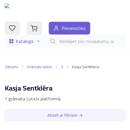
Pievienoties
Katalogs
Meklēt grāmatas pēc nosaukuma, autora, i
Sākums
/
Grāmatu autori
/
S
/
Kasja Sentklera
Kasja Sentklēra
1 grāmata Luta.lv platformā.
Atlasīt ar filtriem
→