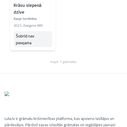
Krāsu slepenā
dzīve
Kasja Sentklēra
2021
,
Zvaigzne ABC
Šobrīd nav
pieejama
Kopā:
1
grāmatas
Luta.lv ir grāmatu tirdzniecības platforma, kas apvieno lasītājus un
pārdevējus. Pārdod savas izlasītās grāmatas un iegādājies jaunas!