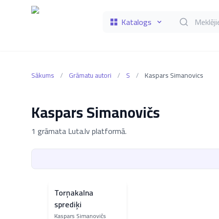
Katalogs
Meklēt grāmat
Sākums
/
Grāmatu autori
/
S
/
Kaspars Simanovics
Kaspars Simanovičs
1 grāmata Luta.lv platformā.
Torņakalna
sprediķi
Kaspars Simanovičs