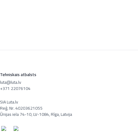
Tehniskais atbalsts
luta@luta.lv
+371 22076104
SIA Luta.lv
Reģ. Nr. 40203621055
Ūnijas iela 74-10, LV-1084, Rīga, Latvija