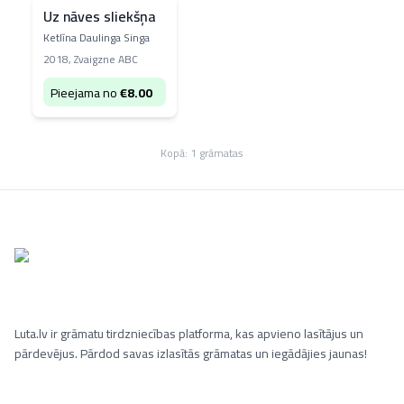
Uz nāves sliekšņa
Ketlīna Daulinga Singa
2018
,
Zvaigzne ABC
Pieejama no
€
8.00
Kopā:
1
grāmatas
Luta.lv ir grāmatu tirdzniecības platforma, kas apvieno lasītājus un
pārdevējus. Pārdod savas izlasītās grāmatas un iegādājies jaunas!