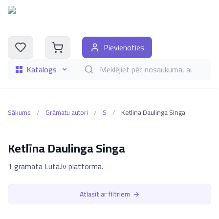
Pievienoties
Katalogs
Meklēt grāmatas pēc nosaukuma, autora, i
Sākums
/
Grāmatu autori
/
S
/
Ketlina Daulinga Singa
Ketlīna Daulinga Singa
1 grāmata Luta.lv platformā.
Atlasīt ar filtriem
→