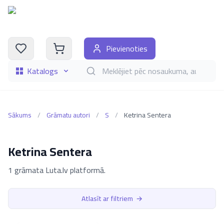
Pievienoties
Katalogs
Meklēt grāmatas pēc nosaukuma, autora, i
Sākums
/
Grāmatu autori
/
S
/
Ketrina Sentera
Ketrina Sentera
1 grāmata Luta.lv platformā.
Atlasīt ar filtriem
→