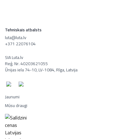
Tehniskais atbalsts
luta@luta.lv
+371 22076104
SIA Luta.lv
Reģ. Nr. 40203621055
Ūnijas iela 74-10, LV-1084, Rīga, Latvija
Jaunumi
Mūsu draugi