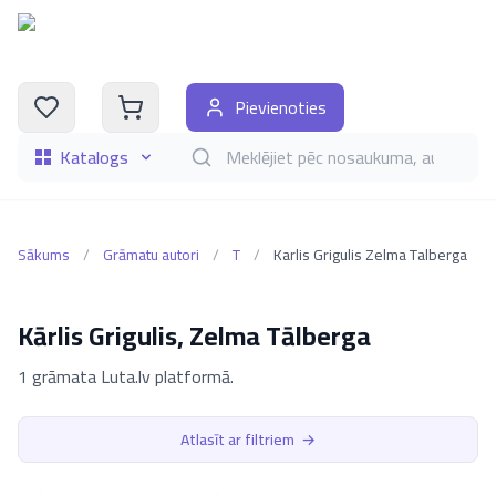
Pievienoties
Katalogs
Meklēt grāmatas pēc nosaukuma, autora, i
Sākums
/
Grāmatu autori
/
T
/
Karlis Grigulis Zelma Talberga
Kārlis Grigulis, Zelma Tālberga
1 grāmata Luta.lv platformā.
Atlasīt ar filtriem
→