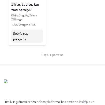
Zīlīte, žubīte, kur
tavi bērniņi?
Kārlis Grigulis, Zelma
Tālberga
1996
,
Zvaigzne ABC
Šobrīd nav
pieejama
Kopā:
1
grāmatas
Luta.lv ir grāmatu tirdzniecības platforma, kas apvieno lasītājus un