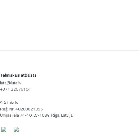
Tehniskais atbalsts
luta@luta.lv
+371 22076104
SIA Luta.lv
Reģ. Nr. 40203621055
Ūnijas iela 74-10, LV-1084, Rīga, Latvija