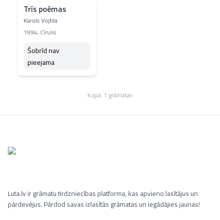
Trīs poēmas
Karols Vojtila
1994
,
Cīrulis
Šobrīd nav
pieejama
Kopā:
1
grāmatas
Luta.lv ir grāmatu tirdzniecības platforma, kas apvieno lasītājus un
pārdevējus. Pārdod savas izlasītās grāmatas un iegādājies jaunas!