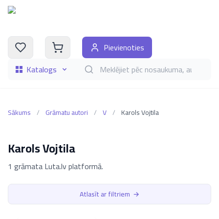
Pievienoties
Katalogs
Meklēt grāmatas pēc nosaukuma, autora, i
Sākums
/
Grāmatu autori
/
V
/
Karols Vojtila
Karols Vojtila
1 grāmata Luta.lv platformā.
Atlasīt ar filtriem
→