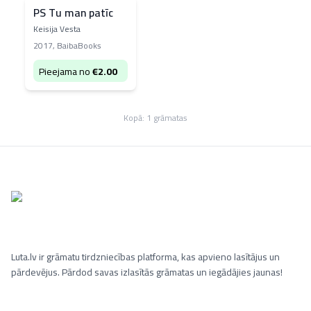
PS Tu man patīc
Keisija Vesta
2017
,
BaibaBooks
Pieejama no
€
2.00
Kopā:
1
grāmatas
Luta.lv ir grāmatu tirdzniecības platforma, kas apvieno lasītājus un
pārdevējus. Pārdod savas izlasītās grāmatas un iegādājies jaunas!