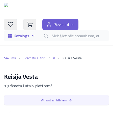
Pievienoties
Katalogs
Meklēt grāmatas pēc nosaukuma, autora, i
Sākums
/
Grāmatu autori
/
V
/
Keisija Vesta
Keisija Vesta
1 grāmata Luta.lv platformā.
Atlasīt ar filtriem
→