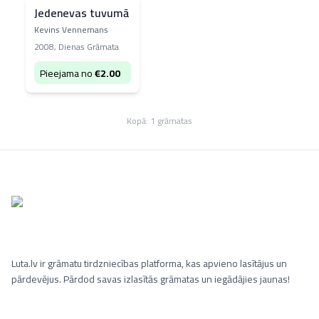
Jedenevas tuvumā
Kevins Vennemans
2008
,
Dienas Grāmata
Pieejama no
€
2.00
Kopā:
1
grāmatas
Luta.lv ir grāmatu tirdzniecības platforma, kas apvieno lasītājus un
pārdevējus. Pārdod savas izlasītās grāmatas un iegādājies jaunas!