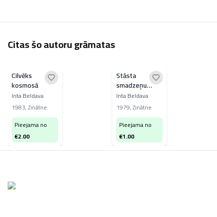
Citas šo autoru grāmatas
Cilvēks
Stāsta
kosmosā
smadzeņu
biopotenciāli
Inta Beldava
Inta Beldava
1983
,
Zinātne
1979
,
Zinātne
Pieejama no
Pieejama no
€
2.00
€
1.00