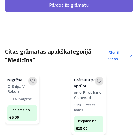
Pārdot šo grāmatu
Citas grāmatas apakškategorijā
Skatīt
"Medicīna"
visas
Migrēna
Grāmata par
aprūpi
G. Eniņa, V.
Robule
Anna Baka, Karls
Grunevalds
1980
,
Zvaigzne
1998
,
Preses
Pieejama no
nams
€
6.00
Pieejama no
€
25.00