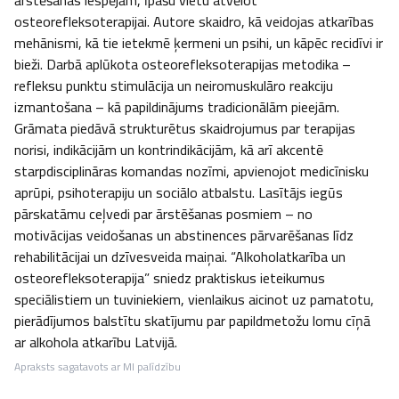
ārstēšanas iespējām, īpašu vietu atvēlot 
osteorefleksoterapijai. Autore skaidro, kā veidojas atkarības 
mehānismi, kā tie ietekmē ķermeni un psihi, un kāpēc recidīvi ir 
bieži. Darbā aplūkota osteorefleksoterapijas metodika – 
refleksu punktu stimulācija un neiromuskulāro reakciju 
izmantošana – kā papildinājums tradicionālām pieejām. 
Grāmata piedāvā strukturētus skaidrojumus par terapijas 
norisi, indikācijām un kontrindikācijām, kā arī akcentē 
starpdisciplināras komandas nozīmi, apvienojot medicīnisku 
aprūpi, psihoterapiju un sociālo atbalstu. Lasītājs iegūs 
pārskatāmu ceļvedi par ārstēšanas posmiem – no 
motivācijas veidošanas un abstinences pārvarēšanas līdz 
rehabilitācijai un dzīvesveida maiņai. “Alkoholatkarība un 
osteorefleksoterapija” sniedz praktiskus ieteikumus 
speciālistiem un tuviniekiem, vienlaikus aicinot uz pamatotu, 
pierādījumos balstītu skatījumu par papildmetožu lomu cīņā 
ar alkohola atkarību Latvijā.
Apraksts sagatavots ar MI palīdzību