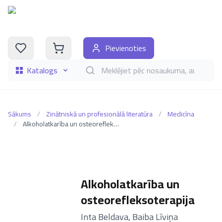
Pievienoties
Katalogs
Meklēt grāmatas pēc nosaukuma, autora, i
Sākums
/
Zinātniskā un profesionālā literatūra
/
Medicīna
/
Alkoholatkarība un osteorefleksoterapija
Alkoholatkarība un
osteorefleksoterapija
–
Inta Beldava
,
Baiba Līviņa