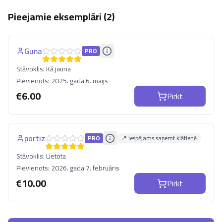
Pieejamie eksemplāri (
2
)
Guna
PRO
Stāvoklis:
Kā jauna
Pievienots:
2025. gada 6. maijs
€
6.00
Pirkt
portiz
PRO
📍 Iespējams saņemt klātienē
Stāvoklis:
Lietota
Pievienots:
2026. gada 7. februāris
€
10.00
Pirkt